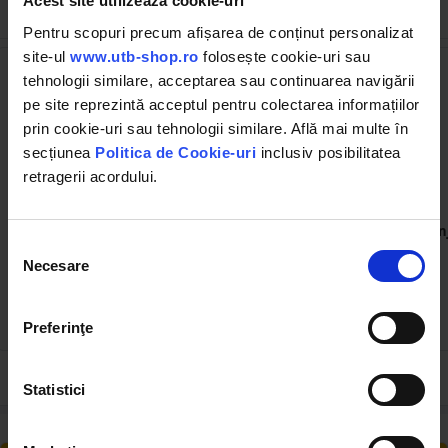
Acest site utilizează cookie-uri
Cumpărate frecvent împreună
Pentru scopuri precum afișarea de conținut personalizat
site-ul
www.utb-shop.ro
folosește cookie-uri sau
tehnologii similare, acceptarea sau continuarea navigării
pe site reprezintă acceptul pentru colectarea informațiilor
prin cookie-uri sau tehnologii similare. Află mai multe în
secțiunea
Politica de Cookie-uri
inclusiv posibilitatea
retragerii acordului.
UTB150S720
UTB1418522055
Diuza injector 150S720
Diuza supapa refulare
pentru UTB U-650
pompa injectie UTB U-650
in
(pulverizator pentru motor
1.418.522.055
Selecția
tip D-110)
Necesare
consimțământului
(4)
(1)
20.00 RON
6.50 RON
Preferinţe
Statistici