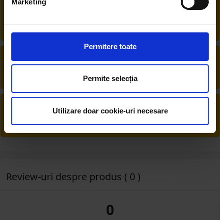
Marketing
RETUR EXTINS
Ai posibilitate de retur în 30 zile, comandă
produsele de care ai nevoie fără griji
Permitere toate
DESCHIDERE COLET
La livrare, verifici produsele împreună cu
șoferul înainte de a face plata
Permite selecția
PRODUSE DIN STOC
Utilizare doar cookie-uri necesare
Livrăm rapid, avem toate produsele în
depozitul nostru din Arad
Review-uri despre produs ( 0 )
0