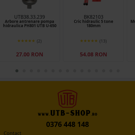
UTB38.33.239
BK82103
Arbore antrenare pompa
Cric hidraulic 5 tone
Mu
hidraulica PH801 UTB U-650
180mm
(2)
(13)
27.00 RON
54.08 RON
0376 448 148
Contact