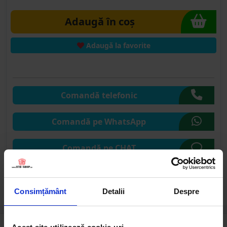
Adaugă în coș
Adaugă la favorite
Comandă telefonic
Comandă pe WhatsApp
Comandă pe CHAT
Solicită publicare SEAP
Consimțământ
Detalii
Despre