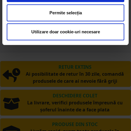
Putere de ridicare
32 T
Permite selecția
Greutate
22.9 Kg
Utilizare doar cookie-uri necesare
RETUR EXTINS
Ai posibilitate de retur în 30 zile, comandă
produsele de care ai nevoie fără griji
DESCHIDERE COLET
La livrare, verifici produsele împreună cu
șoferul înainte de a face plata
PRODUSE DIN STOC