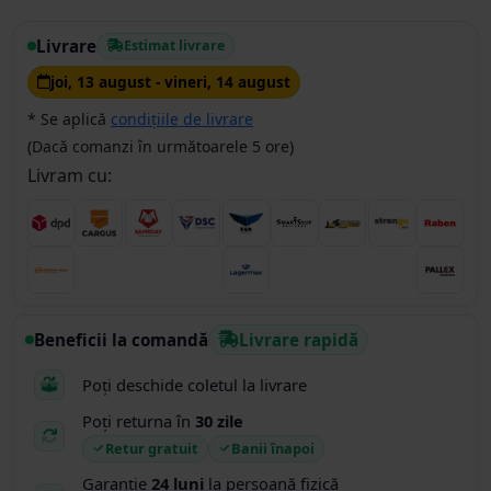
Livrare
Estimat livrare
joi, 13 august - vineri, 14 august
* Se aplică
condițiile de livrare
(Dacă comanzi în următoarele 5 ore)
Livram cu:
Beneficii la comandă
Livrare rapidă
Poți deschide coletul la livrare
Poți returna în
30 zile
Retur gratuit
Banii înapoi
Garanție
24 luni
la persoană fizică