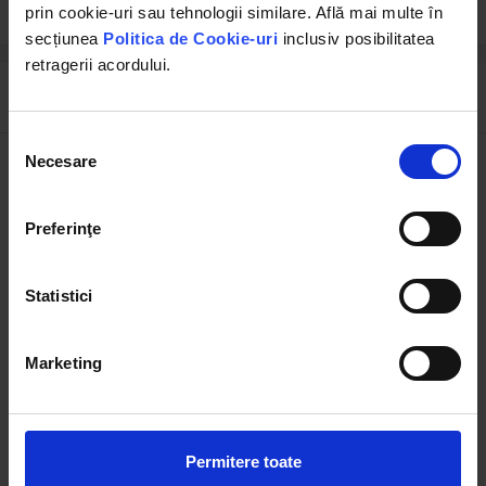
prin cookie-uri sau tehnologii similare. Află mai multe în
secțiunea
Politica de Cookie-uri
inclusiv posibilitatea
retragerii acordului.
Descrierea produsului
Selecția
Necesare
consimțământului
Cric hidraulic cu piston dublu specificatii:
Inaltime minima
255 mm
Preferinţe
Inaltime maxima
570 mm
Statistici
Diametru cric
170 mm
Diametru cap sustinere
54 mm
Marketing
Dimensiuni talpa
220 / 190 mm
Lungime teava ridicare
235 mm x 2
Permitere toate