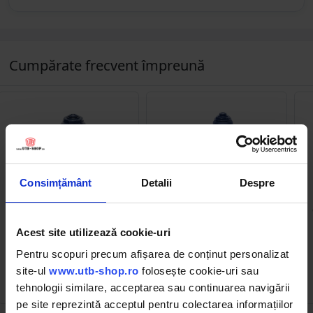
Cumpărate frecvent împreună
Consimțământ
Detalii
Despre
DISCRH20D
DISCRH16D
Cric hidraulic cu piston
Cric hidraulic cu piston
dublu 20 tone 235mm
dublu 16 tone 264mm
Acest site utilizează cookie-uri
Pentru scopuri precum afișarea de conținut personalizat
site-ul
www.utb-shop.ro
folosește cookie-uri sau
525.06 RON
434.22 RON
tehnologii similare, acceptarea sau continuarea navigării
pe site reprezintă acceptul pentru colectarea informațiilor