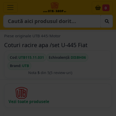
0
Piese originale UTB 445
/
Motor
Coturi racire apa /set U-445 Fiat
Cod:
UTB115.11.031
Echivalență:
DISBH06
Brand:
UTB
Nota
5
din 5
(5 review-uri)
Vezi toate produsele