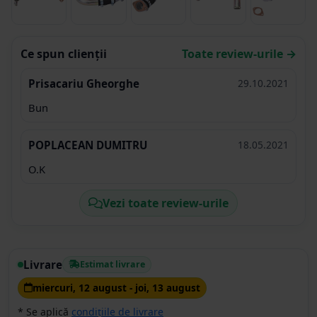
Ce spun clienții
Toate review-urile →
Prisacariu Gheorghe
29.10.2021
Bun
POPLACEAN DUMITRU
18.05.2021
O.K
Vezi toate review-urile
Livrare
Estimat livrare
miercuri, 12 august - joi, 13 august
* Se aplică
condițiile de livrare