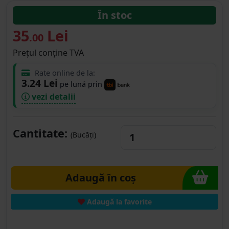
În stoc
35
Lei
.00
Prețul conține TVA
Rate online de la:
3.24 Lei
pe lună prin
vezi detalii
Cantitate:
(Bucăți)
Adaugă în coș
Adaugă la favorite