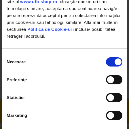
site-ul
www.utb-shop.ro
folosește cookie-uri sau
tehnologii similare, acceptarea sau continuarea navigării
pe site reprezintă acceptul pentru colectarea informațiilor
prin cookie-uri sau tehnologii similare. Află mai multe în
DISAK72CS
UTB40.61.023
secțiunea
Politica de Cookie-uri
inclusiv posibilitatea
Cercel HD intinzator
Cui siguranta tirant
retragerii acordului.
ancora 30mm. U-650
central D = 8 mm
31.16.243
(38)
Selecția
Necesare
consimțământului
8.24 RON
0.49 RON
Preferinţe
Statistici
RETUR EXTINS
Ai posibilitate de retur în 30 zile, comandă
Marketing
produsele de care ai nevoie fără griji