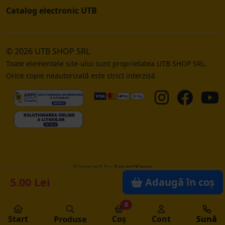
Catalog electronic UTB
© 2026 UTB SHOP SRL
Toate elementele site-ului sunt proprietatea UTB SHOP SRL.
Orice copie neautorizată este strict interzisă
Powered by
SmartKeep
5.00 Lei
Adaugă în coș
0
Start
Produse
Coș
Cont
Sună