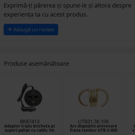
Exprimă-ți părerea și spune-le și altora despre
experiența ta cu acest produs.
Adaugă un review
Produse asemănătoare
BK87413
UTB31.36.106
Adaptor triplu bricheta pt
Arc dispozitiv antrenare
suport pahar cu cablu 1m
frana tambur UTB U-650
c