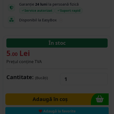
Garanție
24 luni
la persoană fizică
Service autorizat
Suport rapid
Disponibil la EasyBox
În stoc
5
Lei
.00
Prețul conține TVA
Cantitate:
(Bucăți)
Adaugă în coș
Adaugă la favorite