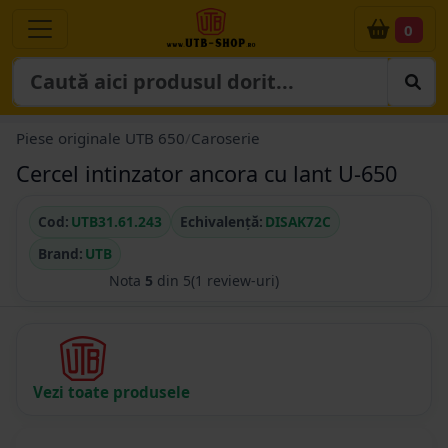
0
Piese originale UTB 650
/
Caroserie
Cercel intinzator ancora cu lant U-650
Cod:
UTB31.61.243
Echivalență:
DISAK72C
Brand:
UTB
Nota
5
din 5
(1 review-uri)
Vezi toate produsele