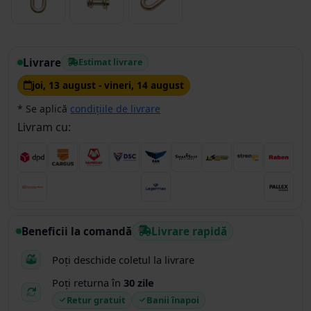
Livrare
Estimat livrare
joi, 13 august - vineri, 14 august
* Se aplică
condițiile de livrare
Livram cu:
Beneficii la comandă
Livrare rapidă
Poți deschide coletul la livrare
Poți returna în
30 zile
Retur gratuit
Banii înapoi