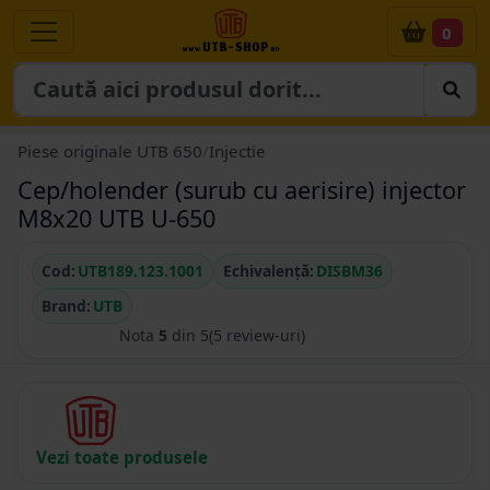
0
Piese originale UTB 650
/
Injectie
Cep/holender (surub cu aerisire) injector
M8x20 UTB U-650
Cod:
UTB189.123.1001
Echivalență:
DISBM36
Brand:
UTB
Nota
5
din 5
(5 review-uri)
Vezi toate produsele