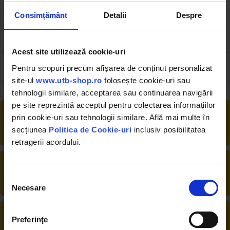
Consimțământ
Detalii
Despre
(5)
3.47 RON
0.15 RON
1.19 RON
Acest site utilizează cookie-uri
Pentru scopuri precum afișarea de conținut personalizat
site-ul
www.utb-shop.ro
folosește cookie-uri sau
tehnologii similare, acceptarea sau continuarea navigării
pe site reprezintă acceptul pentru colectarea informațiilor
RETUR EXTINS
prin cookie-uri sau tehnologii similare. Află mai multe în
Ai posibilitate de retur în 30 zile, comandă
secțiunea
Politica de Cookie-uri
inclusiv posibilitatea
produsele de care ai nevoie fără griji
retragerii acordului.
DESCHIDERE COLET
La livrare, verifici produsele împreună cu
Selecția
șoferul înainte de a face plata
Necesare
consimțământului
PRODUSE DIN STOC
Preferinţe
Livrăm rapid, avem toate produsele în