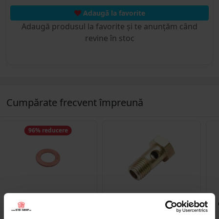
Adaugă la favorite
Adaugă produsul la favorite și te anunțăm când
revine în stoc
Cumpărate frecvent împreună
96% reducere
DISAH19
DISLA62
Saiba cupru fi 8
Cep/holender (surub cu
aerisire) M12x1.5