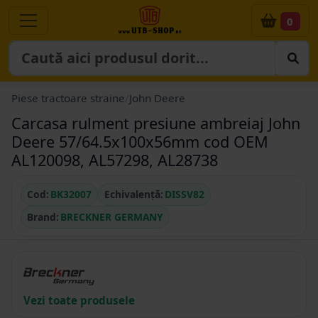
0
Piese tractoare straine
/
John Deere
Carcasa rulment presiune ambreiaj John
Deere 57/64.5x100x56mm cod OEM
AL120098, AL57298, AL28738
Cod:
BK32007
Echivalență:
DISSV82
Brand:
BRECKNER GERMANY
Vezi toate produsele