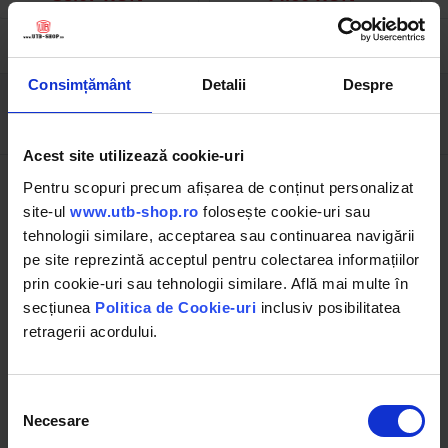
Consimțământ
Detalii
Despre
Descrierea produsului
Acest site utilizează cookie-uri
Pentru scopuri precum afișarea de conținut personalizat
Diametru
100 mm
site-ul
www.utb-shop.ro
folosește cookie-uri sau
exterior
tehnologii similare, acceptarea sau continuarea navigării
pe site reprezintă acceptul pentru colectarea informațiilor
Diametru
57 / 64.5 mm
prin cookie-uri sau tehnologii similare. Află mai multe în
interior
secțiunea
Politica de Cookie-uri
inclusiv posibilitatea
Grosime
56 mm
retragerii acordului.
JOHN
DEERE
Selecția
Necesare
consimțământului
Seria 20
1020, 1020 (Europa), 1120, 820 (Nord