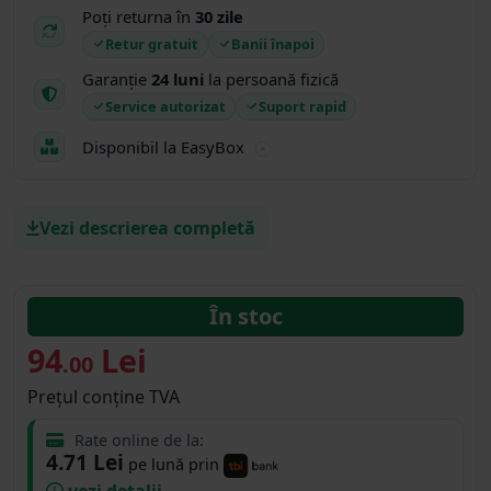
Poți returna în
30 zile
Retur gratuit
Banii înapoi
Garanție
24 luni
la persoană fizică
Service autorizat
Suport rapid
Disponibil la EasyBox
Vezi descrierea completă
În stoc
94
Lei
.00
Prețul conține TVA
Rate online de la:
4.71 Lei
pe lună prin
vezi detalii