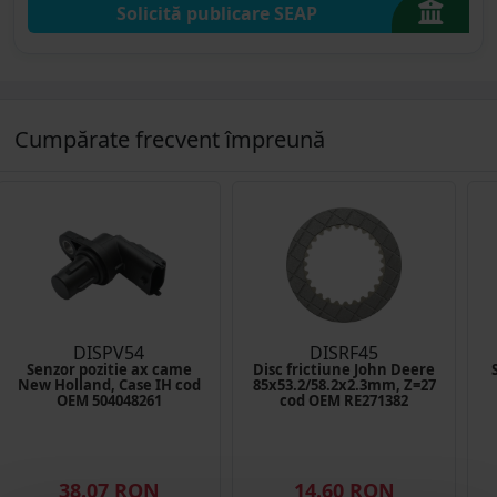
Solicită publicare SEAP
Cumpărate frecvent împreună
DISPV54
DISRF45
Senzor pozitie ax came
Disc frictiune John Deere
New Holland, Case IH cod
85x53.2/58.2x2.3mm, Z=27
OEM 504048261
cod OEM RE271382
38.07 RON
14.60 RON