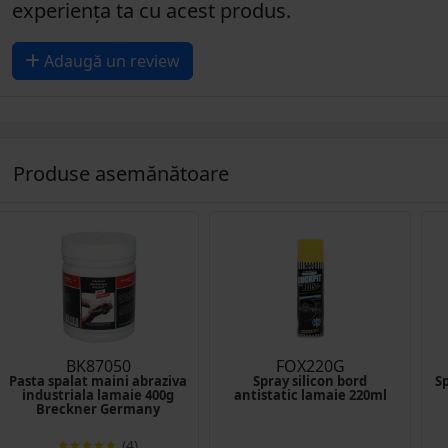
experiența ta cu acest produs.
Adaugă un review
Produse asemănătoare
BK87050
FOX220G
Pasta spalat maini abraziva
Spray silicon bord
Sp
industriala lamaie 400g
antistatic lamaie 220ml
Breckner Germany
(4)