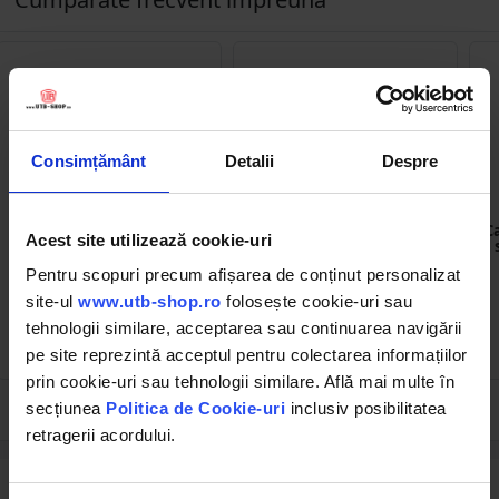
Consimțământ
Detalii
Despre
BK76576
BK76591
Cap buton comanda alb
Cap buton comanda verde
C
Acest site utilizează cookie-uri
sageata sus Ø 22mm ZBE
cu capac de protectie Ø
Breckner Germany
22mm ZBE Breckner
Pentru scopuri precum afișarea de conținut personalizat
Germany
site-ul
www.utb-shop.ro
folosește cookie-uri sau
tehnologii similare, acceptarea sau continuarea navigării
3.64 RON
2.37 RON
pe site reprezintă acceptul pentru colectarea informațiilor
prin cookie-uri sau tehnologii similare. Află mai multe în
secțiunea
Politica de Cookie-uri
inclusiv posibilitatea
retragerii acordului.
Descrierea produsului