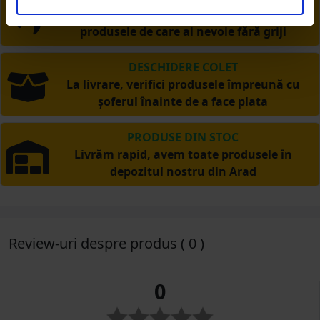
Ai posibilitate de retur în 30 zile, comandă
produsele de care ai nevoie fără griji
DESCHIDERE COLET
La livrare, verifici produsele împreună cu
șoferul înainte de a face plata
PRODUSE DIN STOC
Livrăm rapid, avem toate produsele în
depozitul nostru din Arad
Review-uri despre produs ( 0 )
0