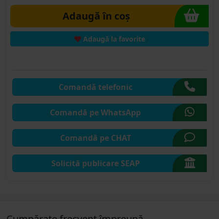
Adaugă în coș
Adaugă la favorite
Comandă telefonic
Comandă pe WhatsApp
Comandă pe CHAT
Solicită publicare SEAP
Cumpărate frecvent împreună