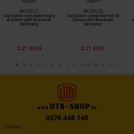
BK76531
BK76533
Cap buton comanda negru
Cap buton comanda rosu Ø
Ø 22mm LAY5 Breckner
22mm LAY5 Breckner
s
Germany
Germany
2.21 RON
2.21 RON
0376 448 148
Contact