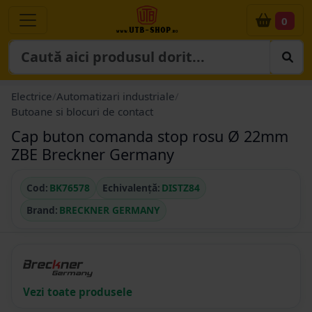
0
Electrice
/
Automatizari industriale
/
Butoane si blocuri de contact
Cap buton comanda stop rosu Ø 22mm
ZBE Breckner Germany
Cod:
BK76578
Echivalență:
DISTZ84
Brand:
BRECKNER GERMANY
Vezi toate produsele