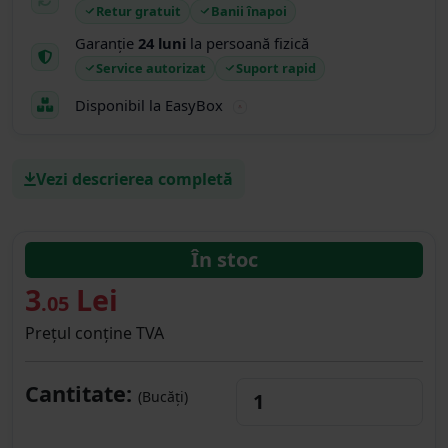
Retur gratuit
Banii înapoi
Garanție
24 luni
la persoană fizică
Service autorizat
Suport rapid
Disponibil la EasyBox
Vezi descrierea completă
În stoc
3
Lei
.05
Prețul conține TVA
Cantitate:
(Bucăți)