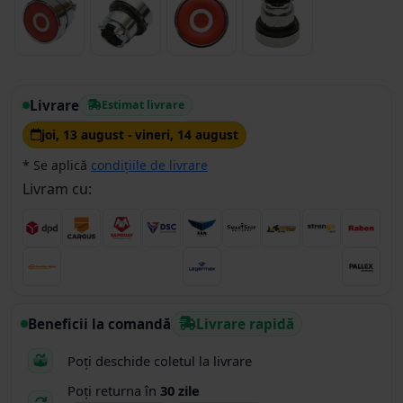
Livrare
Estimat livrare
joi, 13 august - vineri, 14 august
* Se aplică
condițiile de livrare
Livram cu:
Beneficii la comandă
Livrare rapidă
Poți deschide coletul la livrare
Poți returna în
30 zile