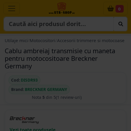
0
Utilaje mici
/
Motocositori
/
Accesorii trimmere si motocoase
Cablu ambreiaj transmisie cu maneta
pentru motocositoare Breckner
Germany
Cod:
DISDR93
Brand:
BRECKNER GERMANY
Nota
5
din 5
(1 review-uri)
Vezi toate produsele