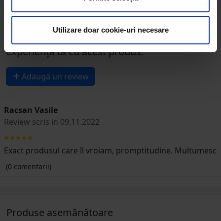
1 review-uri
Ai folosit acest produs?
Utilizare doar cookie-uri necesare
Exprimă-ți părerea și spune-le și altora despre
experiența ta cu acest produs.
Adaugă un review
Racsan Vasile
Review scris in 09.11.2022
Exact produsul care îl vroiam, promptitudine. Multumesc
(0 comentarii)
Produse asemănătoare