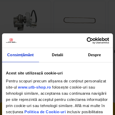
DISGV66
DISAS41
Turbosuflanta 75kW AC T3
Lant semanatoare SPC 6-
pentru JCB, Perkins 3CX,
08B1 91 zale
4CX cu motor 4,4
Consimțământ
Detalii
Despre
Dieselmax, 444 OEM 320-
06160
(2)
1189.40 RON
8.00 RON
Acest site utilizează cookie-uri
Pentru scopuri precum afișarea de conținut personalizat
site-ul
www.utb-shop.ro
folosește cookie-uri sau
tehnologii similare, acceptarea sau continuarea navigării
pe site reprezintă acceptul pentru colectarea informațiilor
prin cookie-uri sau tehnologii similare. Află mai multe în
RETUR EXTINS
secțiunea
Politica de Cookie-uri
inclusiv posibilitatea
Ai posibilitate de retur în 30 zile, comandă