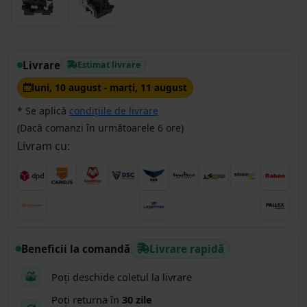
Livrare
Estimat livrare
luni, 10 august - marţi, 11 august
* Se aplică
condițiile de livrare
(Dacă comanzi în următoarele 6 ore)
Livram cu:
Beneficii la comandă
Livrare rapidă
Poți deschide coletul la livrare
Poți returna în
30 zile