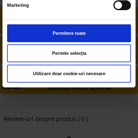
Marketing
RETUR EXTINS
Ai posibilitate de retur în 30 zile, comandă
produsele de care ai nevoie fără griji
Permitere toate
DESCHIDERE COLET
La livrare, verifici produsele împreună cu
Permite selecția
șoferul înainte de a face plata
PRODUSE DIN STOC
Utilizare doar cookie-uri necesare
Livrăm rapid, avem toate produsele în
depozitul nostru din Arad
Review-uri despre produs ( 0 )