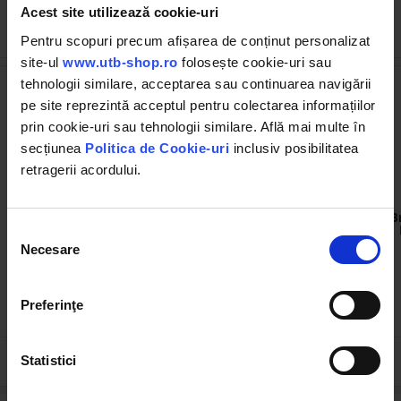
Acest site utilizează cookie-uri
Cumpărate frecvent împreună
Pentru scopuri precum afișarea de conținut personalizat
site-ul
www.utb-shop.ro
folosește cookie-uri sau
tehnologii similare, acceptarea sau continuarea navigării
pe site reprezintă acceptul pentru colectarea informațiilor
prin cookie-uri sau tehnologii similare. Află mai multe în
secțiunea
Politica de Cookie-uri
inclusiv posibilitatea
retragerii acordului.
BK60054
BK70205
Broasca usa spate stanga
Maner exterior Dacia
B
Dacia Logan 6001547512
Logan stanga 6001549493
Selecția
Necesare
consimțământului
(4)
(2)
Preferinţe
57.23 RON
18.27 RON
Statistici