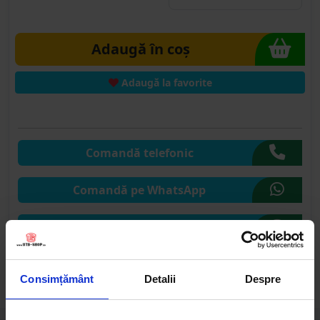
Adaugă în coș
Adaugă la favorite
Comandă telefonic
Comandă pe WhatsApp
Comandă pe CHAT
Solicită publicare SEAP
Consimțământ
Detalii
Despre