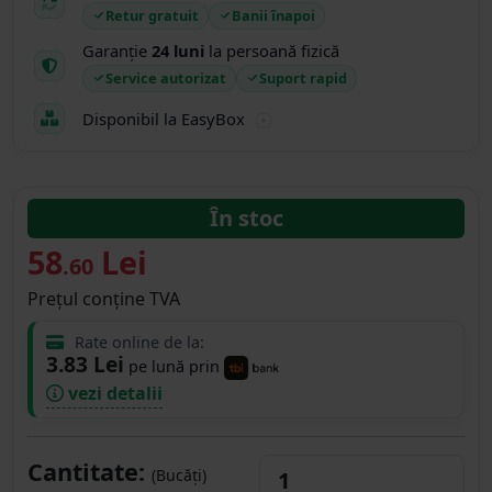
Retur gratuit
Banii înapoi
Garanție
24 luni
la persoană fizică
Service autorizat
Suport rapid
Disponibil la EasyBox
În stoc
58
Lei
.60
Prețul conține TVA
Rate online de la:
3.83 Lei
pe lună prin
vezi detalii
Cantitate:
(Bucăți)