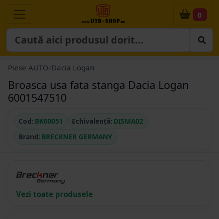
0
Piese AUTO
/
Dacia Logan
Broasca usa fata stanga Dacia Logan
6001547510
Cod:
BK60051
Echivalență:
DISMA02
Brand:
BRECKNER GERMANY
Vezi toate produsele