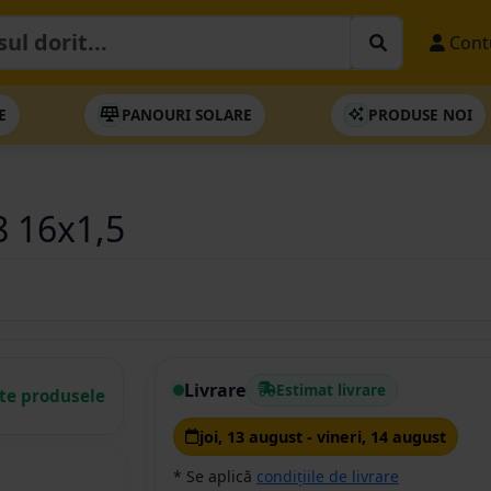
Cont
E
PANOURI SOLARE
PRODUSE NOI
 16x1,5
Livrare
Estimat livrare
ate produsele
joi, 13 august - vineri, 14 august
* Se aplică
condițiile de livrare