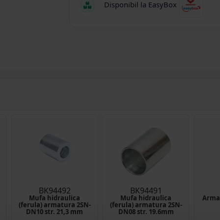
Disponibil la EasyBox
BK94492
BK94491
Mufa hidraulica
Mufa hidraulica
Arma
(ferula) armatura 2SN-
(ferula) armatura 2SN-
DN10 str. 21,3 mm
DN08 str. 19.6mm