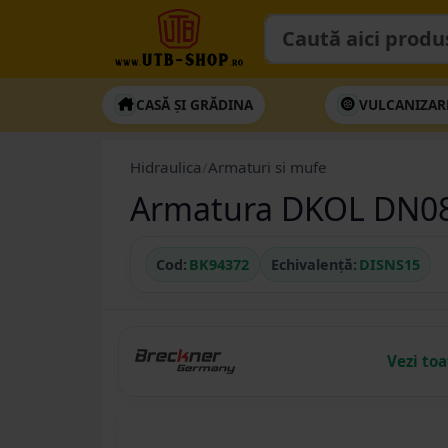
CASĂ ȘI GRĂDINA
VULCANIZAR
Hidraulica
/
Armaturi si mufe
Armatura DKOL DN08
Cod:
BK94372
Echivalență:
DISNS15
Vezi to