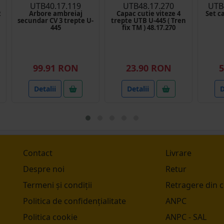
UTB40.17.119
UTB48.17.270
UTB
2
Arbore ambreiaj
Capac cutie viteze 4
Set c
secundar CV 3 trepte U-
trepte UTB U-445 ( Tren
445
fix TM ) 48.17.270
99.91 RON
23.90 RON
5
Detalii
Detalii
D
Contact
Livrare
Despre noi
Retur
Termeni și condiții
Retragere din 
Politica de confidențialitate
ANPC
Politica cookie
ANPC - SAL