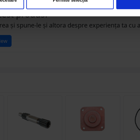
acest produs?
rea și spune-le și altora despre experiența ta cu 
iew