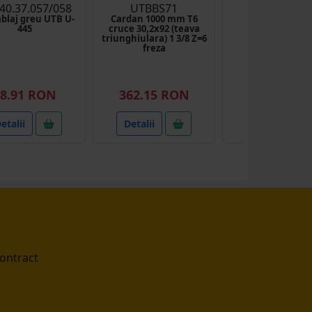
40.37.057/058
UTBBS71
UTB40.30.9
ablaj greu UTB U-
Cardan 1000 mm T6
Bucsa bimetal
445
cruce 30,2x92 (teava
fuzeta UTB U-
triunghiulara) 1 3/8 Z=6
freza
(2)
8.91 RON
362.15 RON
9.87 RON
etalii
Detalii
Detalii
contract