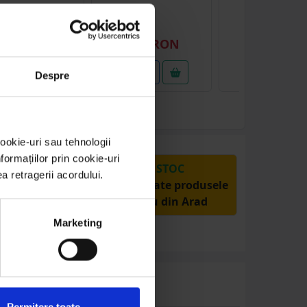
(1)
4.11 RON
2.50 RON
2.99 RON
etalii
Detalii
Detalii
Despre
ookie-uri sau tehnologii
ormațiilor prin cookie-uri
PRODUSE DIN STOC
ea retragerii acordului.
Livrăm rapid, avem toate produsele
în depozitul nostru din Arad
Marketing
Permitere toate