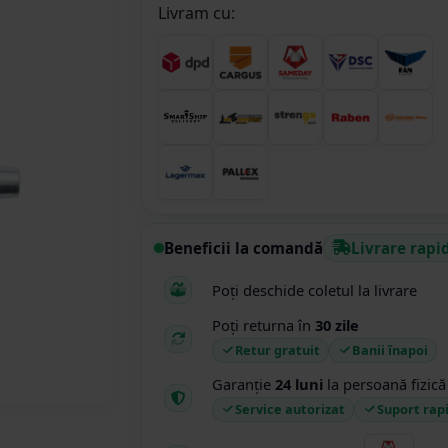
Livram cu:
Beneficii la comandă
Livrare rapi
Poți deschide coletul la livrare
Poți returna în
30 zile
Retur gratuit
Banii înapoi
Garanție
24 luni
la persoană fizică
Service autorizat
Suport rap