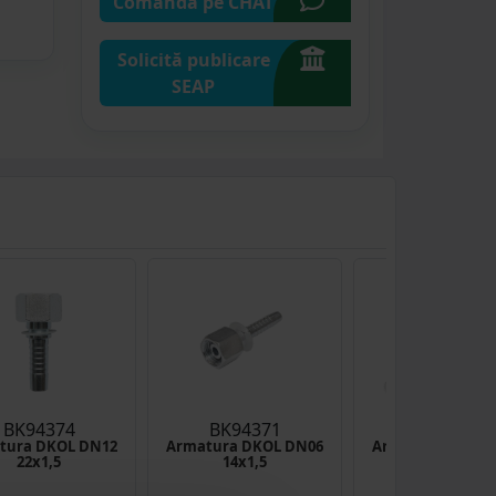
Comandă pe CHAT
Solicită publicare
SEAP
BK94374
BK94371
BK94413
tura DKOL DN12
Armatura DKOL DN06
Armatura DKOS 
22x1,5
14x1,5
20x1.5