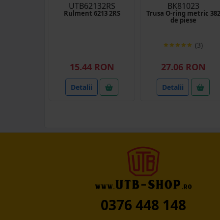
UTB62132RS
BK81023
Rulment 6213 2RS
Trusa O-ring metric 38
de piese
(3)
15.44 RON
27.06 RON
Detalii
Detalii
0376 448 148