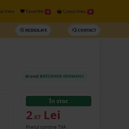
ul meu
Favorite
Coșul meu
0
0
RESIGILATE
CONTACT
Brand:
BRECKNER GERMANY
În stoc
2
Lei
.67
Prețul conține TVA