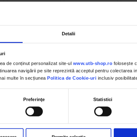
(1)
0.97 RON
1.12 RON
Detalii
Detalii
D
Detalii
uri
a de conținut personalizat site-ul
www.utb-shop.ro
folosește c
nuarea navigării pe site reprezintă acceptul pentru colectarea inf
DESCHIDERE COLET
 mai multe în secțiunea
Politica de Cookie-uri
inclusiv posibilitat
,
La livrare, verifici produsele
împreună cu șoferul înainte de a
face plata
Preferinţe
Statistici
necesare
Permite selecția