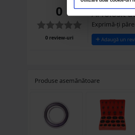
0
Ai folosit 
Exprimă-ți păre
0 review-uri
Adaugă un rev
Produse asemănătoare