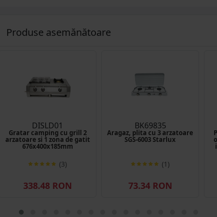
Produse asemănătoare
DISLD01
BK69835
Gratar camping cu grill 2
Aragaz, plita cu 3 arzatoare
P
arzatoare si 1 zona de gatit
SGS-6003 Starlux
o
676x400x185mm
(3)
(1)
338.48 RON
73.34 RON