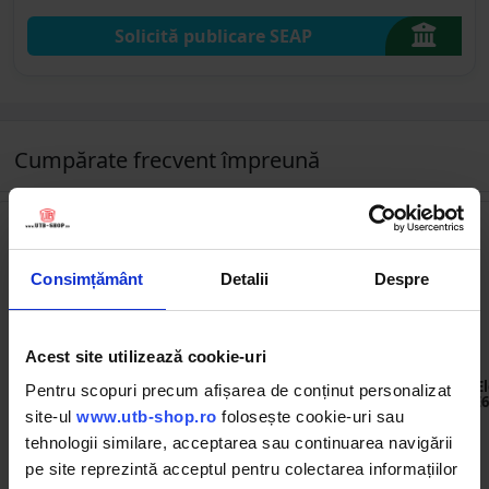
Solicită publicare SEAP
Cumpărate frecvent împreună
Consimțământ
Detalii
Despre
Acest site utilizează cookie-uri
DISMH31
BK82120
Kit furtun GPL 2m si ceas
Aragaz, plita cu un arzator
E
Pentru scopuri precum afișarea de conținut personalizat
butelie
SG-6001 Starlux
E
site-ul
www.utb-shop.ro
folosește cookie-uri sau
tehnologii similare, acceptarea sau continuarea navigării
(1)
pe site reprezintă acceptul pentru colectarea informațiilor