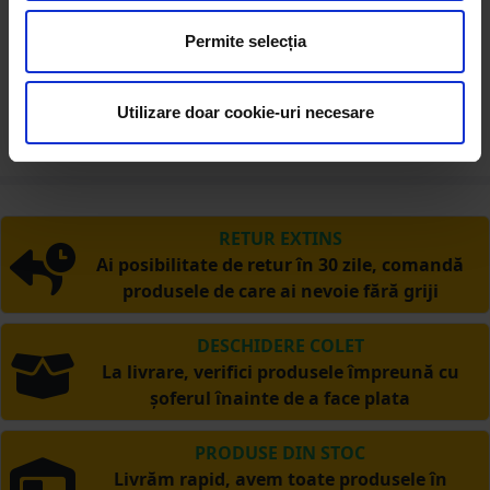
Dimensiuni
380 x 285 x 94mm
Permite selecția
Greutate
1.4 Kg
Utilizare doar cookie-uri necesare
RETUR EXTINS
Ai posibilitate de retur în 30 zile, comandă
produsele de care ai nevoie fără griji
DESCHIDERE COLET
La livrare, verifici produsele împreună cu
șoferul înainte de a face plata
PRODUSE DIN STOC
Livrăm rapid, avem toate produsele în