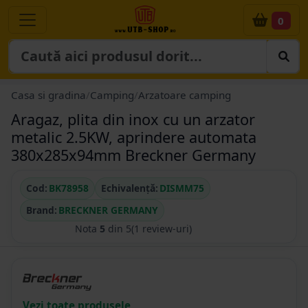
0
Casa si gradina
/
Camping
/
Arzatoare camping
Aragaz, plita din inox cu un arzator
metalic 2.5KW, aprindere automata
380x285x94mm Breckner Germany
Cod:
BK78958
Echivalență:
DISMM75
Brand:
BRECKNER GERMANY
Nota
5
din 5
(1 review-uri)
Vezi toate produsele