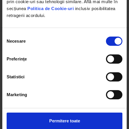
prin cookie-uri sau tehnologii similare. Află mai multe în
20.99 RON
31.87 RON
secțiunea
Politica de Cookie-uri
inclusiv posibilitatea
retragerii acordului.
Selecția
Descrierea produsului
Necesare
consimțământului
Preferinţe
Brand
Breckner Germany
Material
Inox
Statistici
Putere
2.5 KW
Marketing
Arzator
Cu intrerupator
Aprindere
Automata (Piezo-electric)
Permitere toate
Consum de gaz
0.27 Kg/h (L.P.G GAS)