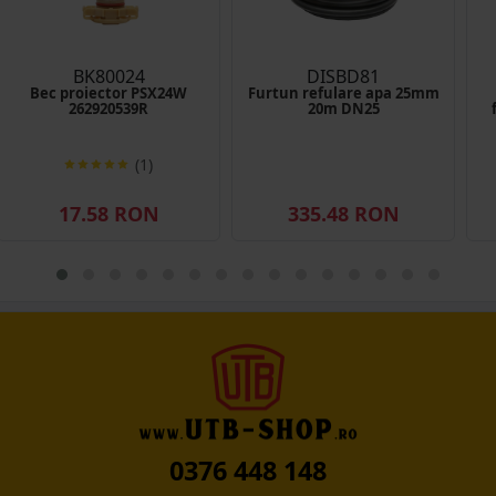
BK80024
DISBD81
Bec proiector PSX24W
Furtun refulare apa 25mm
262920539R
20m DN25
(1)
17.58 RON
335.48 RON
0376 448 148