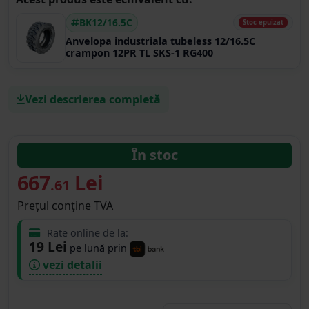
BK12/16.5C
Stoc epuizat
Anvelopa industriala tubeless 12/16.5C
crampon 12PR TL SKS-1 RG400
Vezi descrierea completă
În stoc
667
Lei
.61
Prețul conține TVA
Rate online de la:
19 Lei
pe lună prin
vezi detalii