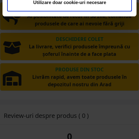
Utilizare doar cookie-uri necesare
RETUR EXTINS
Ai posibilitate de retur în 30 zile, comandă
produsele de care ai nevoie fără griji
DESCHIDERE COLET
La livrare, verifici produsele împreună cu
șoferul înainte de a face plata
PRODUSE DIN STOC
Livrăm rapid, avem toate produsele în
depozitul nostru din Arad
Review-uri despre produs ( 0 )
0