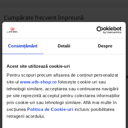
Cumpărate frecvent împreună
Consimțământ
Detalii
Despre
Acest site utilizează cookie-uri
DIS9.5/22
DIS12.5/80-18B
Pentru scopuri precum afișarea de conținut personalizat
Anvelopa agricola 9.5-22
Anvelopa industriala
A
crampon 8PR R1W
12.5/80-18 14PR profil V TL
site-ul
www.utb-shop.ro
folosește cookie-uri sau
R4-3/QH603/IMP600
tehnologii similare, acceptarea sau continuarea navigării
(1)
pe site reprezintă acceptul pentru colectarea informațiilor
prin cookie-uri sau tehnologii similare. Află mai multe în
695.23 RON
896.91 RON
secțiunea
Politica de Cookie-uri
inclusiv posibilitatea
retragerii acordului.