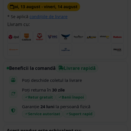
joi, 13 august - vineri, 14 august
* Se aplică
condițiile de livrare
Livram cu:
Beneficii la comandă
Livrare rapidă
Poți deschide coletul la livrare
Poți returna în
30 zile
Retur gratuit
Banii înapoi
Garanție
24 luni
la persoană fizică
Service autorizat
Suport rapid
Acest produs este echivalent cu: