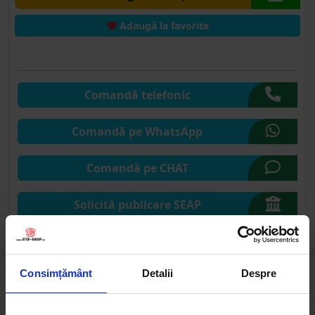
Adaugă la favorite
Comandă telefonic
Comandă pe WhatsApp
Comandă pe CHAT
Solicită publicare SEAP
Consimțământ
Detalii
Despre
Descrierea produsului