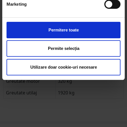
Marketing
Anvelopa fata
8.3 - 20
Anvelopa spate
12.4 - 28
Permitere toate
Sistem directie
Servodirectie
Tiranti
3 puncte CAT 1
Permite selecția
Dotari cabina
Trapa, Ventilatie, Incalzire,
Camera video, Radio (MP3 /
Utilizare doar cookie-uri necesare
FM / USB)
Greutate motor
320 kg
Greutate utilaj
1920 kg