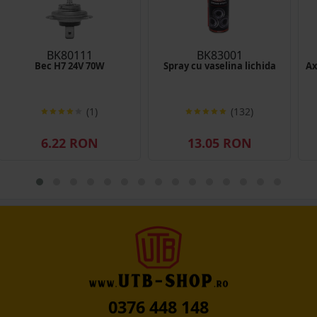
BK80111
BK83001
Bec H7 24V 70W
Spray cu vaselina lichida
Ax
(1)
(132)
6.22 RON
13.05 RON
0376 448 148