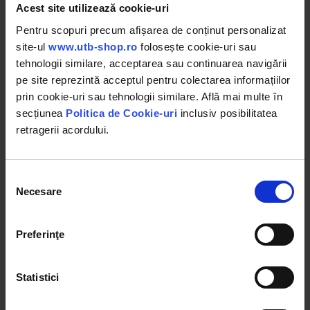
Acest site utilizează cookie-uri
Brand
KONIG TRAKTOREN
Pentru scopuri precum afișarea de conținut personalizat
site-ul
www.utb-shop.ro
folosește cookie-uri sau
Seria
604
tehnologii similare, acceptarea sau continuarea navigării
Tractiune
4x4
pe site reprezintă acceptul pentru colectarea informațiilor
prin cookie-uri sau tehnologii similare. Află mai multe în
Putere motor
60CP (44.1 kW)
secțiunea
Politica de Cookie-uri
inclusiv posibilitatea
retragerii acordului.
Turatie motor
2400 r/min
Combustibil
Diesel
Selecția
Model motor
YTO
Necesare
consimțământului
Numar cilindri
4
Preferinţe
Racire
Apa
Sistem franare
Disc
Statistici
Priza putere
PTO 540/1000