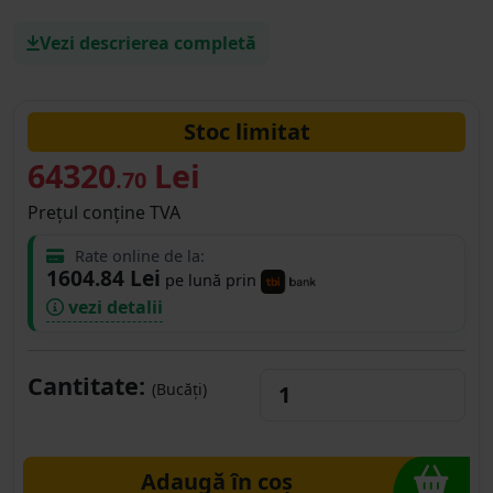
Vezi descrierea completă
Stoc limitat
64320
Lei
.70
Prețul conține TVA
Rate online de la:
1604.84 Lei
pe lună prin
vezi detalii
Cantitate:
(Bucăți)
Adaugă în coș