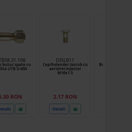
TB38.31.108
DISLB11
BKIT3005
n butuc spate cu
Cep/holender (surub cu
Brida arc dublu 5
lita UTB U-650
aerisire) injector
33x33
M16x1.5
(1)
5.30 RON
2.17 RON
7.00 RON
etalii
Detalii
Detalii