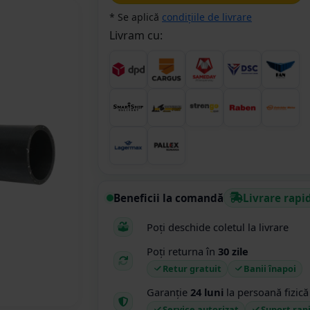
* Se aplică
condițiile de livrare
Livram cu:
Beneficii la comandă
Livrare rapi
Poți deschide coletul la livrare
Poți returna în
30 zile
Retur gratuit
Banii înapoi
Garanție
24 luni
la persoană fizică
Service autorizat
Suport rap