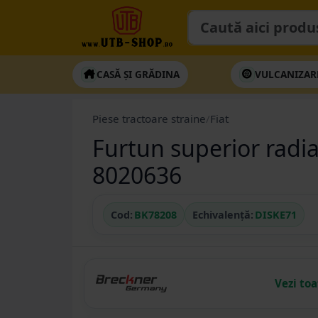
CASĂ ȘI GRĂDINA
VULCANIZAR
Piese tractoare straine
/
Fiat
Furtun superior radi
8020636
Cod:
BK78208
Echivalență:
DISKE71
Vezi to