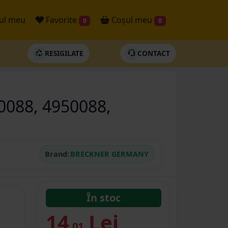
ul meu
Favorite
Coșul meu
0
0
RESIGILATE
CONTACT
0088, 4950088,
Brand:
BRECKNER GERMANY
În stoc
14
Lei
.01