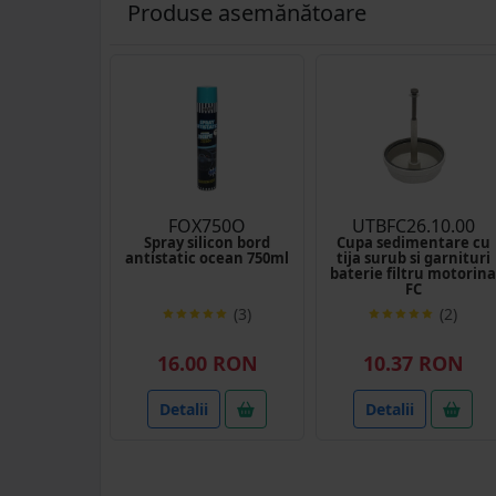
Produse asemănătoare
FOX750O
UTBFC26.10.00
Spray silicon bord
Cupa sedimentare cu
antistatic ocean 750ml
tija surub si garnituri
baterie filtru motorina
FC
(3)
(2)
16.00 RON
10.37 RON
Detalii
Detalii