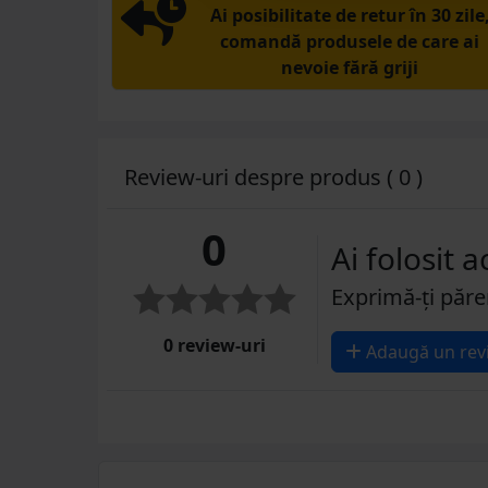
Ai posibilitate de retur în 30 zile
comandă produsele de care ai
nevoie fără griji
Review-uri despre produs ( 0 )
0
Ai folosit 
Exprimă-ți păre
0 review-uri
Adaugă un rev