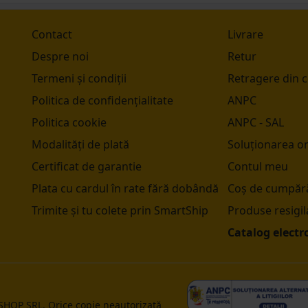
Contact
Livrare
Despre noi
Retur
Termeni și condiții
Retragere din 
Politica de confidențialitate
ANPC
Politica cookie
ANPC - SAL
Modalități de plată
Soluționarea onl
Certificat de garantie
Contul meu
Plata cu cardul în rate fără dobândă
Coș de cumpără
Trimite și tu colete prin SmartShip
Produse resigil
Catalog electr
 SHOP SRL. Orice copie neautorizată