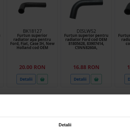
BK18127
DISLW52
u
Furtun superior
Furtun superior pentru
Furtu
radiator apa pentru
radiator Ford cod OEM
radi
Ford, Fiat, Case IH, New
81805628, 83907414,
co
Holland cod OEM
C5NN8260A,
83959442, E6NN8260BA
C5NN8260B,
Breckner Germany
D5NN8260D
20.00 RON
16.88 RON
1
Detalii
Detalii
D
Detalii