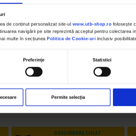
uri
180 mm
a de conținut personalizat site-ul
www.utb-shop.ro
folosește c
nuarea navigării pe site reprezintă acceptul pentru colectarea inf
45 mm
 mai multe în secțiunea
Politica de Cookie-uri
inclusiv posibilitat
45 mm
Preferinţe
Statistici
450, 450DT, 480, 480DT, 500, 500DT, 540, 540DT, 540S, 550, 600, 640
8035.01, 8045.01, 8035.02, 8045.02, 8035.02D
necesare
Permite selecția
DESCHIDERE COLET