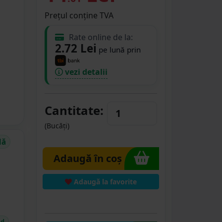
Prețul conține TVA
Rate online de la:
2.72 Lei
pe lună prin
vezi detalii
Cantitate:
(Bucăți)
dă
Adaugă în coș
Adaugă la favorite
id