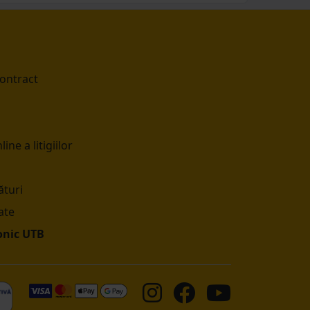
contract
ine a litigiilor
turi
ate
onic UTB