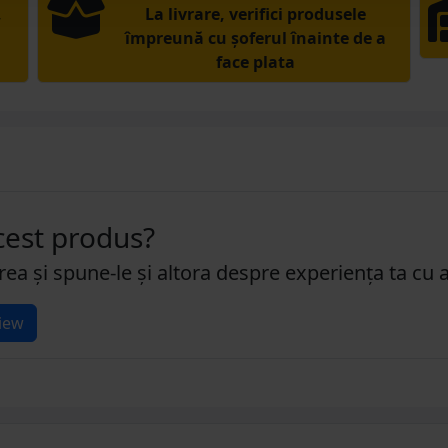
,
La livrare, verifici produsele
împreună cu șoferul înainte de a
face plata
acest produs?
rea și spune-le și altora despre experiența ta cu 
iew