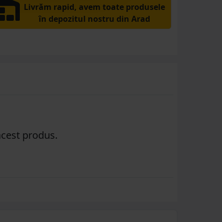
Livrăm rapid, avem toate produsele
în depozitul nostru din Arad
acest produs.