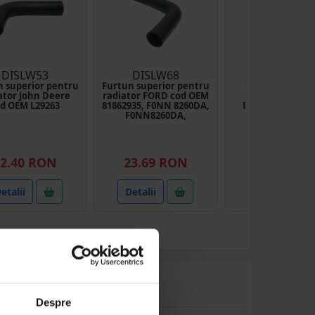
DISLW53
DISLW68
BK77389
n superior pentru
Furtun superior pentru
Cap gresor pen
ator John Deere
radiator FORD cod OEM
pompa de gres
d OEM L29263
81862935, F0NN 8260DA,
Breckner Germ
F0NN8260DA,
FNN8260DA
(10
2.40 RON
23.69 RON
15.49 RO
etalii
Detalii
Detalii
Despre