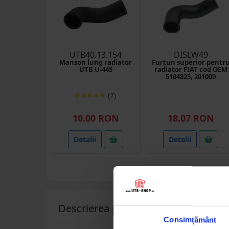
UTB40.13.154
DISLW49
Manson lung radiator
Furtun superior pentr
UTB U-445
radiator FIAT cod OEM
5104825, 201000
(7)
10.00 RON
18.07 RON
Detalii
Detalii
Descrierea produsului
Consimțământ