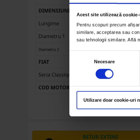
DIMENSIUNI
Acest site utilizează cookie-
Lungime
Pentru scopuri precum afișare
similare, acceptarea sau conti
Diametru 1
sau tehnologii similare. Află
Diametru 2
Selecția
FIAT
Necesare
consimțământului
Seria Classique
COD MOTOR IVECO
Utilizare doar cookie-uri 
RETUR EXTINS