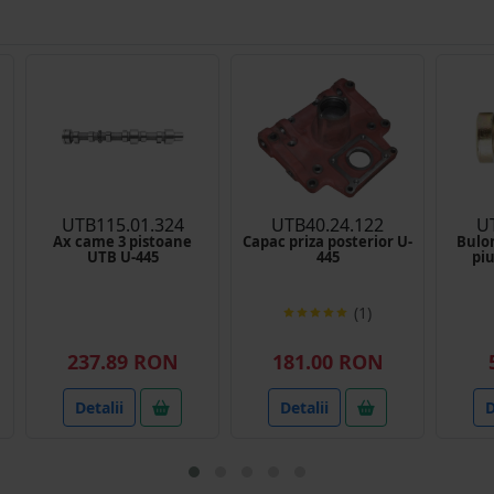
UTB115.01.324
UTB40.24.122
U
Ax came 3 pistoane
Capac priza posterior U-
Bulo
UTB U-445
445
piu
(1)
237.89 RON
181.00 RON
Detalii
Detalii
D