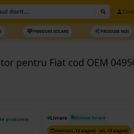
Cont
E
PANOURI SOLARE
PRODUSE NOI
ator pentru Fiat cod OEM 0495
Livrare
Estimat livrare
ate produsele
miercuri, 12 august - joi, 13 august