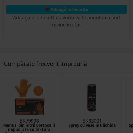
Adaugă la favorite
Adaugă produsul la favorite și te anunțăm când
revine în stoc
Cumpărate frecvent împreună
BK79998
BK83001
Manusi din nitril portocalii
Spray cu vaselina lichida
Sp
nepudrate cu textura