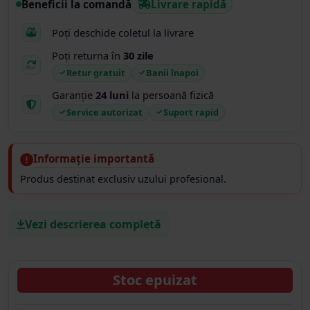
Beneficii la comandă
Livrare rapidă
Poți deschide coletul la livrare
Poți returna în
30 zile
Retur gratuit
Banii înapoi
Garanție
24 luni
la persoană fizică
Service autorizat
Suport rapid
Informație importantă
Produs destinat exclusiv uzului profesional.
Vezi descrierea completă
Stoc epuizat