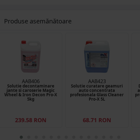
Produse asemănătoare
AAB406
AAB423
Solutie decontaminare
Solutie curatare geamuri
jante si caroserie Magic
auto concentrata
a
Wheel & Iron Decon Pro-X
profesionala Glass Cleaner
pr
5kg
Pro-X 5L
239.58 RON
68.71 RON