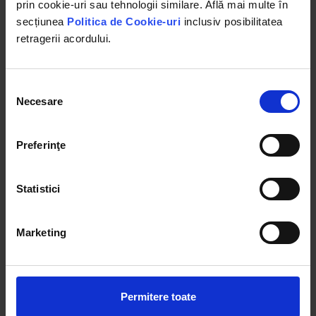
Compatibilitate: Vopsea, plastic, cauciuc
prin cookie-uri sau tehnologii similare. Află mai multe în
Aplicare: Lance spumare, nebulizator, pompe
secțiunea
Politica de Cookie-uri
inclusiv posibilitatea
presiune
retragerii acordului.
Utilizare: Spalatorii auto si self service
Ambalaj: 22 kg
Selecția
Necesare
consimțământului
BENEFICII:
Preferinţe
Curata eficient fara frecare
Indeparteaza depunerile dificile si murdaria
de trafic
Statistici
Nu lasa urme sau reziduuri
Protejeaza suprafetele tratate
Potrivit pentru utilizare intensiva
Marketing
profesionala
Permitere toate
MOD DE UTILIZARE: