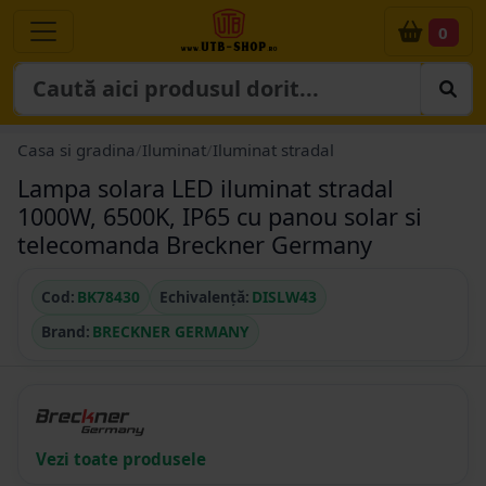
0
Casa si gradina
/
Iluminat
/
Iluminat stradal
Lampa solara LED iluminat stradal
1000W, 6500K, IP65 cu panou solar si
telecomanda Breckner Germany
Cod:
BK78430
Echivalență:
DISLW43
Brand:
BRECKNER GERMANY
Vezi toate produsele