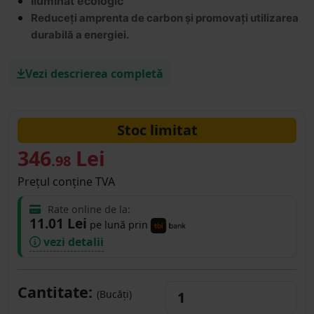
Iluminat ecologic
Reduceți amprenta de carbon și promovați utilizarea
durabilă a energiei.
Vezi descrierea completă
Stoc limitat
346
Lei
.98
Prețul conține TVA
Rate online de la:
11.01 Lei
pe lună prin
vezi detalii
Cantitate:
(Bucăți)