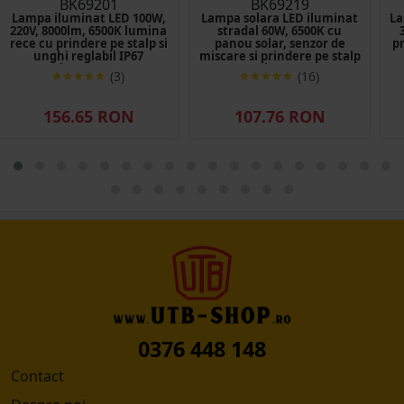
BK69201
BK69219
Lampa iluminat LED 100W,
Lampa solara LED iluminat
La
220V, 8000lm, 6500K lumina
stradal 60W, 6500K cu
rece cu prindere pe stalp si
panou solar, senzor de
pr
unghi reglabil IP67
miscare si prindere pe stalp
Breckner Germany
IP65 Breckner Germany
(3)
(16)
156.65 RON
107.76 RON
0376 448 148
Contact