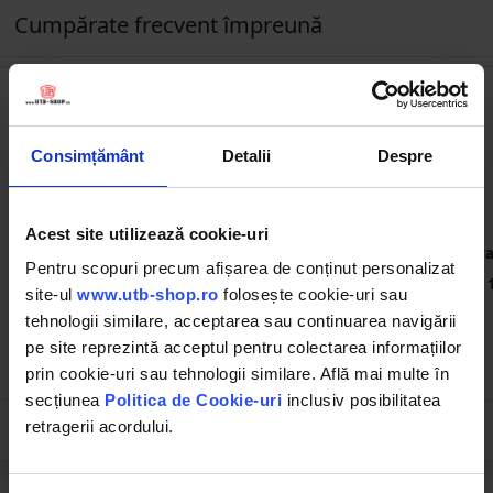
Cumpărate frecvent împreună
Consimțământ
Detalii
Despre
Acest site utilizează cookie-uri
DISLU56
BK92908
Sapaliga cu coada metalica
Regulator tensiune pentru
Pa
1.6m si lama de 215mm
panou solar 30A 12V/24V 2X
Pentru scopuri precum afișarea de conținut personalizat
port USB 5V/2A Breckner
site-ul
www.utb-shop.ro
folosește cookie-uri sau
Germany
tehnologii similare, acceptarea sau continuarea navigării
(4)
(35)
pe site reprezintă acceptul pentru colectarea informațiilor
13.65 RON
77.63 RON
prin cookie-uri sau tehnologii similare. Află mai multe în
secțiunea
Politica de Cookie-uri
inclusiv posibilitatea
retragerii acordului.