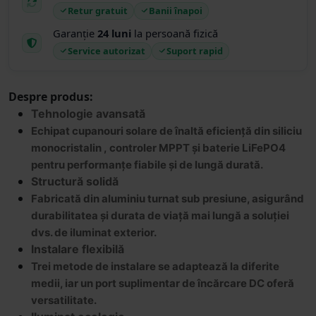
Retur gratuit
Banii înapoi
Garanție
24 luni
la persoană fizică
Service autorizat
Suport rapid
Despre produs:
Tehnologie avansată
Echipat cu
panouri solare de înaltă eficiență
din siliciu
monocristalin ,
controler MPPT
și baterie LiFePO4
pentru performanțe fiabile și de lungă durată.
Structură solidă
Fabricată din aluminiu turnat sub presiune, asigurând
durabilitatea și durata de viață mai lungă a soluției
dvs. de iluminat exterior.
Instalare flexibilă
Trei metode de instalare se adaptează la diferite
medii, iar un
port suplimentar de încărcare DC
oferă
versatilitate.