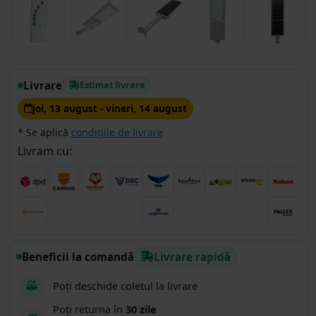
Livrare
Estimat livrare
joi, 13 august - vineri, 14 august
* Se aplică
condițiile de livrare
Livram cu:
Beneficii la comandă
Livrare rapidă
Poți deschide coletul la livrare
Poți returna în
30 zile