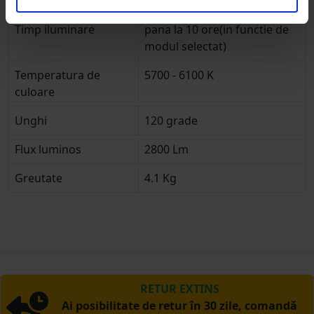
Timp incarcare
5-6ore
Timp iluminare
pana la 10 ore(in functie de
modul selectat)
Temperatura de
5700 - 6100 K
culoare
Unghi
120 grade
Flux luminos
2800 Lm
Greutate
4.1 Kg
RETUR EXTINS
Ai posibilitate de retur în 30 zile, comandă