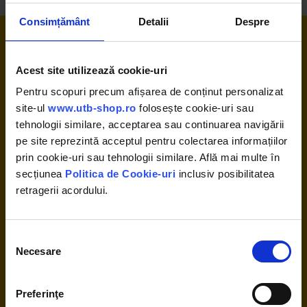
Consimțământ
Detalii
Despre
Acest site utilizează cookie-uri
Pentru scopuri precum afișarea de conținut personalizat
site-ul
www.utb-shop.ro
folosește cookie-uri sau
0376 448 148
tehnologii similare, acceptarea sau continuarea navigării
Contact
pe site reprezintă acceptul pentru colectarea informațiilor
Despre noi
prin cookie-uri sau tehnologii similare. Află mai multe în
secțiunea
Politica de Cookie-uri
inclusiv posibilitatea
Termeni și condiții
retragerii acordului.
Politica de confidențialitate
Politica cookie
Selecția
Modalități de plată
Necesare
consimțământului
Certificat de garantie
Plata cu cardul în rate fără dobândă
Preferinţe