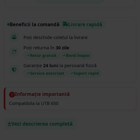
Cotele de montaj au fost perfecte, debitul asigurat de
pompa este bun, urmeaza sa ne confingem de
fiabilitate.
Beneficii la comandă
Livrare rapidă
Poți deschide coletul la livrare
Poți returna în
30 zile
Retur gratuit
Banii înapoi
Garanție
24 luni
la persoană fizică
Service autorizat
Suport rapid
Informație importantă
Compatibila la UTB 650
Vezi descrierea completă