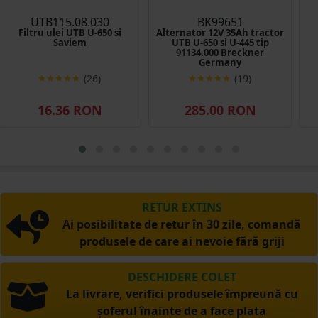
UTB115.08.030
BK99651
Filtru ulei UTB U-650 si
Alternator 12V 35Ah tractor
Saviem
UTB U-650 si U-445 tip
91134.000 Breckner
Germany
(26)
(19)
16.36 RON
285.00 RON
RETUR EXTINS
Ai posibilitate de retur în 30 zile, comandă
produsele de care ai nevoie fără griji
DESCHIDERE COLET
La livrare, verifici produsele împreună cu
șoferul înainte de a face plata