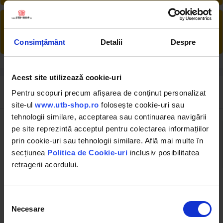
PRODUSE DIN STOC
Livrăm rapid, avem toate produsele în
Consimțământ
Detalii
Despre
depozitul nostru din Arad
Acest site utilizează cookie-uri
Review-uri despre produs ( 13 )
Pentru scopuri precum afișarea de conținut personalizat
site-ul
www.utb-shop.ro
folosește cookie-uri sau
tehnologii similare, acceptarea sau continuarea navigării
5
pe site reprezintă acceptul pentru colectarea informațiilor
prin cookie-uri sau tehnologii similare. Află mai multe în
secțiunea
Politica de Cookie-uri
inclusiv posibilitatea
retragerii acordului.
13 review-uri
Ai folosit acest produs?
Exprimă-ți părerea și spune-le și altora despre
Selecția
Necesare
experiența ta cu acest produs.
consimțământului