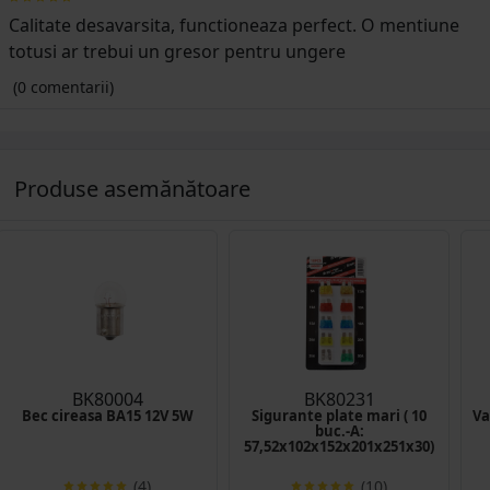
Calitate desavarsita, functioneaza perfect. O mentiune
totusi ar trebui un gresor pentru ungere
(0 comentarii)
Produse asemănătoare
BK80004
BK80231
Bec cireasa BA15 12V 5W
Sigurante plate mari ( 10
Va
buc.-A:
57,52x102x152x201x251x30)
(4)
(10)